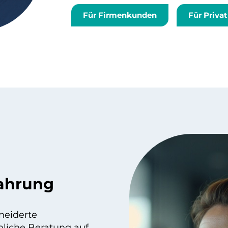
Für Firmenkunden
Für Priva
ahrung
neiderte
liche Beratung auf