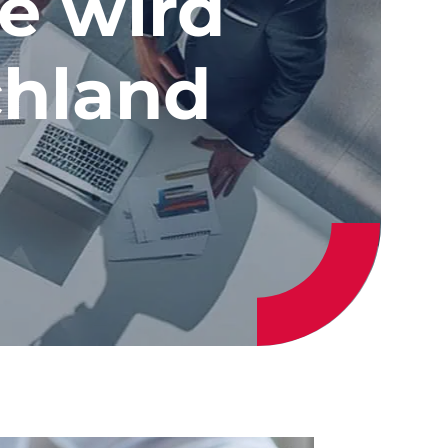
e wird
chland