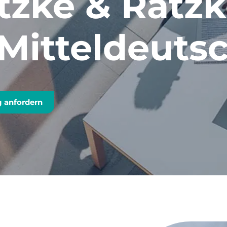
tzke & Ratzk
 Mitteldeuts
 anfordern