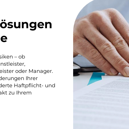
lösungen
he
siken – ob
stleister,
eister oder Manager.
derungen Ihrer
rte Haftpflicht- und
akt zu Ihrem