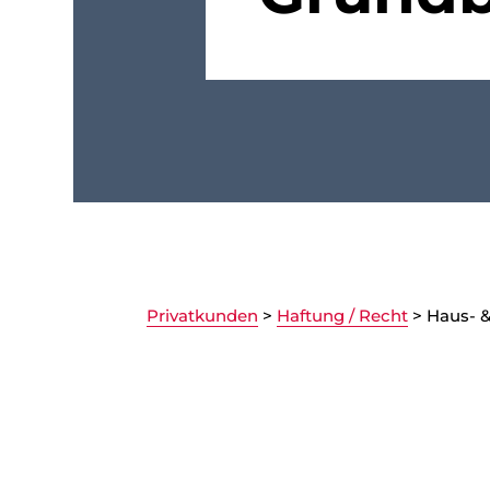
Privatkunden
>
Haftung / Recht
>
Haus- &