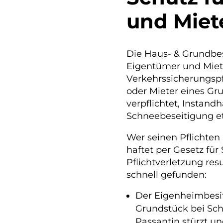
und Miet
Die Haus- & Grundbesi
Eigentümer und Mieter
Verkehrssicherungspf
oder Mieter eines Gr
verpflichtet, Instand
Schneebeseitigung etc
Wer seinen Pflichten
haftet per Gesetz für
Pflichtverletzung resu
schnell gefunden:
Der Eigenheimbesi
Grundstück bei Sch
Passantin stürzt und